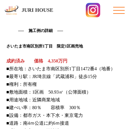
JURI HOUSE
施工例の詳細
さいたま市南区別所1丁目 限定1区画売地
成約済み
価格 4,350万円
■所在地：さいたま市南区別所1丁目1472番4（地番）
■最寄り駅：JR埼京線「武蔵浦和」徒歩15分
■権利：所有権
■敷地面積：1区画 50.93㎡（公簿面積）
■用途地域：近隣商業地域
■建ぺい率：80％ 容積率 300％
■設備：都市ガス・本下水・東京電力
■道路：南4ｍ公道に約6ｍ接道