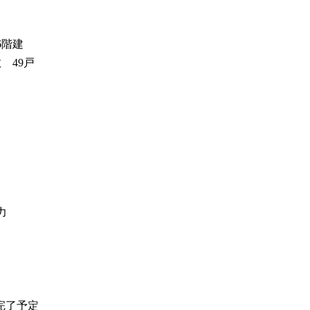
6階建
 49戸
力
完了予定