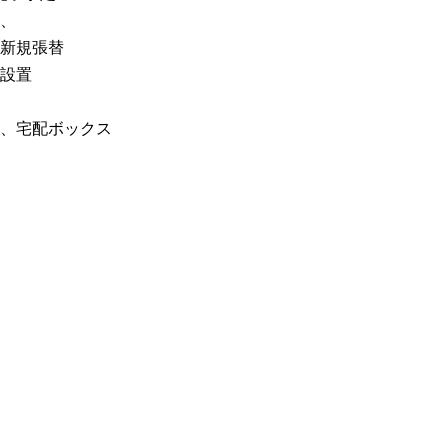
、
新規張替
設置
、宅配ボックス