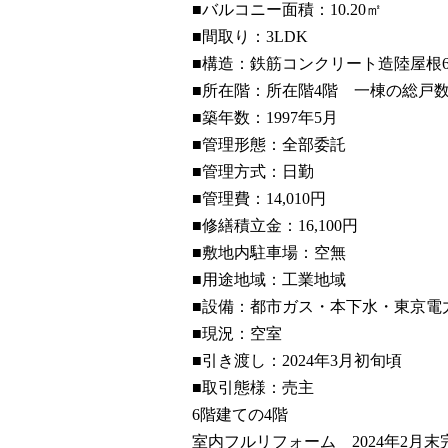
■バルコニー面積：10.20㎡
■間取り：3LDK
■構造：鉄筋コンクリート造陸屋根
■所在階：所在階4階 一棟の総戸数
■築年数：1997年5月
■管理形態：全部委託
■管理方式：日勤
■管理費：14,010円
■修繕積立金：16,100円
■敷地内駐車場：空無
■用途地域：工業地域
■設備：都市ガス・本下水・東京電
■現況：空室
■引き渡し：2024年3月初旬頃
■取引態様：売主
6階建ての4階
室内フルリフォーム 2024年2月末