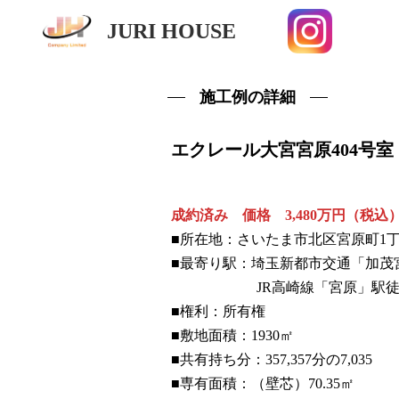
JURI HOUSE
施工例の詳細
エクレール大宮宮原404号室
成約済み 価格 3,480万円（税込
■所在地：さいたま市北区宮原町1丁目
■最寄り駅：埼玉新都市交通「加茂
JR高崎線「宮原」駅徒歩
■権利：所有権
■敷地面積：1930㎡
■共有持ち分：357,357分の7,035
■専有面積：（壁芯）70.35㎡