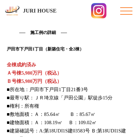
JURI HOUSE
施工例の詳細
戸田市下戸田1丁目（新築住宅・全2棟）
全棟成約済み
Ａ号棟5,980万円（税込）
Ｂ号棟5,980万円（税込）
■所在地：戸田市下戸田1丁目21番3号
■最寄り駅：ＪＲ埼京線「戸田公園」駅徒歩15分
■権利：所有権
■敷地面積：Ａ：85.64㎡ Ｂ：85.67㎡
■建物面積：Ａ：108.19㎡ Ｂ：109.02㎡
■建築確認号：A:第18UDI1S建03583号 Ｂ:第18UDI1S建