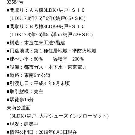
03584号
■間取り：Ａ号棟3LDK+納戸+ＳＩＣ
（LDK17.8洋7.5洋6洋6納戸6.5+ＳIC）
■間取り：Ｂ号棟3LDK+納戸+ＳＩＣ
（LDK17.9洋7.6洋6.5洋5.7納戸7.2+ＳIC）
■構造：木造在来工法3階建
■用途地域：第１種住居地域・準防火地域
■建ぺい率：60％ 容積率 200％
■設備：都市ガス・本下水・東京電力
■道路：東南6ｍ公道
■引渡し日：平成31年8月末頃
■取引態様：売主
■駅徒歩15分
東南公道面
（3LDK+納戸+大型シューズインクローゼット）
■現況：建築中
■情報公開日：2019年8月3日現在