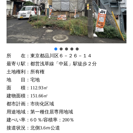
所 在：東京都品川区６－２６－１４
最寄り駅：都営浅草線「中延」駅徒歩２分
土地権利：所有権
地 目：宅地
面 積：112.93㎡
建物面積：151.66㎡
都市計画：市街化区域
用途地域：第一種住居専用地域
建ぺい率：6０％/容積率：200％
接道状況：北側3.6ｍ公道